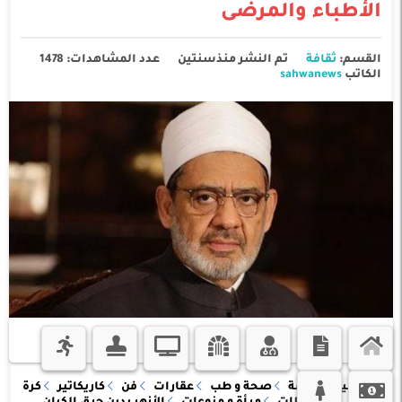
الأطباء والمرضى
القسم:
ثقافة
تم النشر منذسنتين
عدد المشاهدات: 1478
الكاتب
sahwanews
الرئيسية
ثقافة
صحة و طب
عقارات
فن
كاريكاتير
كرة