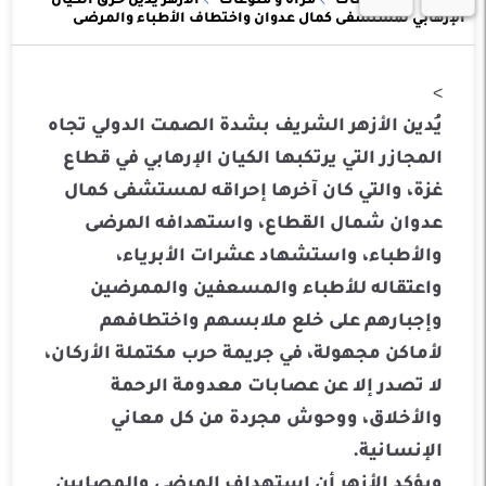
عالمية
محافظات
مرأة و منوعات
الأزهر يدين حرق الكيان
الإرهابي لمستشفى كمال عدوان واختطاف الأطباء والمرضى
>
يُدين الأزهر الشريف بشدة الصمت الدولي تجاه
المجازر التي يرتكبها الكيان الإرهابي في قطاع
غزة، والتي كان آخرها إحراقه لمستشفى كمال
عدوان شمال القطاع، واستهدافه المرضى
والأطباء، واستشهاد عشرات الأبرياء،
واعتقاله للأطباء والمسعفين والممرضين
وإجبارهم على خلع ملابسهم واختطافهم
لأماكن مجهولة، في جريمة حرب مكتملة الأركان،
لا تصدر إلا عن عصابات معدومة الرحمة
والأخلاق، ووحوش مجردة من كل معاني
الإنسانية.
ويؤكد الأزهر أن استهداف المرضى والمصابين