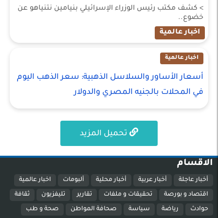
> كشف مكتب رئيس الوزراء الإسرائيلي بنيامين نتنياهو عن
خضوع..
اخبار عالمية
اخبار عالمية
أسعار الأساور والسلاسل الذهبية: سعر الذهب اليوم
في المحلات بالجنيه المصري والدولار
تحميل المزيد
الاقسام
أخبار عاجلة
أخبار عربية
أخبار محلية
ألبومات
اخبار عالمية
اقتصاد و بورصة
تحقيقات و ملفات
تقارير
تليفزيون
ثقافة
حوادث
رياضة
سياسة
صحافة المواطن
صحة و طب