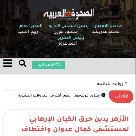
صاحب الامتياز
رئيس مجلس الادارة
المدير العام
محمد عدريشة
محمود فوزي
ربيع السيد
رئيس التحرير
أحمد عزوز
انضم الينا
# روابط شائعة
تصعيد غير مسبوق في الشرق الأوسط .. الحرب بين
فلاش
الولايات المتحدة وإسرائيل وإيران تدخل مرحلة خطيرة
الأزهر يدين حرق الكيان الإرهابي
لمستشفى كمال عدوان واختطاف