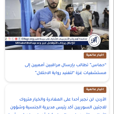
اخبار عالمية
“حماس” تطالب بإرسال مراقبين أمميين إلى
مستشفيات غزة “لتفنيد رواية الاحتلال”
اخبار عالمية
الأردن: لن نجبر أحدا على المغادرة والخيار متروك
للاجئين السوريين أكد رئيس مديرية الجنسية وشؤون