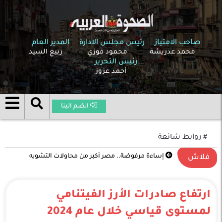
صاحب الامتياز
رئيس مجلس الادارة
المدير العام
محمد عدريشة
محمود فوزي
ربيع السيد
رئيس التحرير
أحمد عزوز
انضم الينا
# روابط شائعة
إساءة مرفوضة.. مصر أكبر من محاولات التشويه
تصعيد غير مسبوق في الشرق الأوسط .. الحرب بين
فلاش
الولايات المتحدة وإسرائيل وإيران تدخل مرحلة خطيرة
ارتفاع صادرات الأرز الفيتنامي
لمستوى قياسي خلال عام 2024