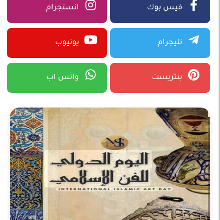
فيس بوك
انستجرام
تليجرام
يوتيوب
بنتريست
واتس اب