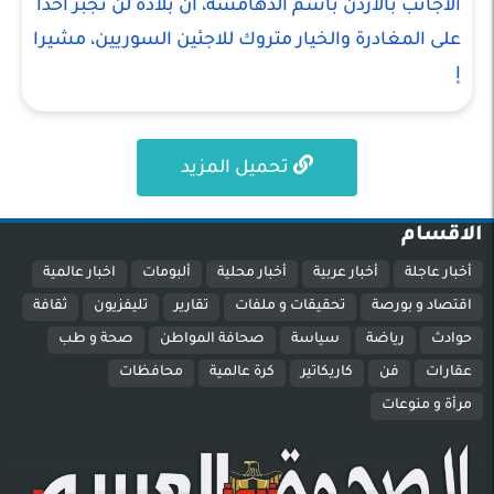
الأجانب بالأردن باسم الدهامشة، أن بلاده لن تجبر أحدا
على المغادرة والخيار متروك للاجئين السوريين، مشيرا
إ
تحميل المزيد
الاقسام
أخبار عاجلة
أخبار عربية
أخبار محلية
ألبومات
اخبار عالمية
اقتصاد و بورصة
تحقيقات و ملفات
تقارير
تليفزيون
ثقافة
حوادث
رياضة
سياسة
صحافة المواطن
صحة و طب
عقارات
فن
كاريكاتير
كرة عالمية
محافظات
مرأة و منوعات