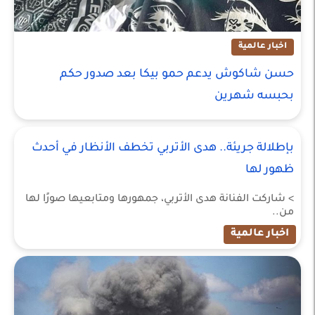
اخبار عالمية
حسن شاكوش يدعم حمو بيكا بعد صدور حكم
بحبسه شهرين
بإطلالة جريئة.. هدى الأتربي تخطف الأنظار في أحدث
ظهور لها
> شاركت الفنانة هدى الأتربي، جمهورها ومتابعيها صورًا لها
من..
اخبار عالمية