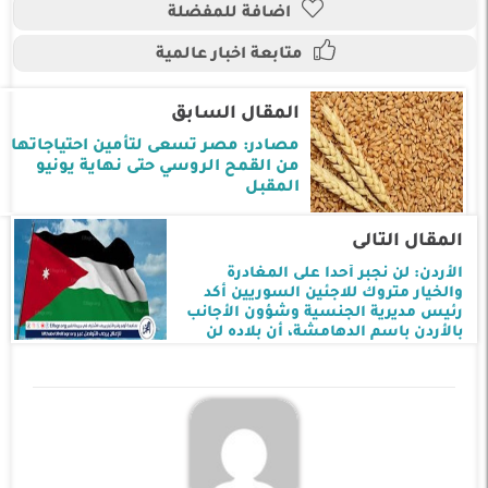
اضافة للمفضلة
متابعة اخبار عالمية
المقال السابق
مصادر: مصر تسعى لتأمين احتياجاتها
من القمح الروسي حتى نهاية يونيو
المقبل
المقال التالى
الأردن: لن نجبر أحدا على المغادرة
والخيار متروك للاجئين السوريين أكد
رئيس مديرية الجنسية وشؤون الأجانب
بالأردن باسم الدهامشة، أن بلاده لن
تجبر أحدا على المغادرة والخيار متروك
للاجئين السوريين، مشيرا إ