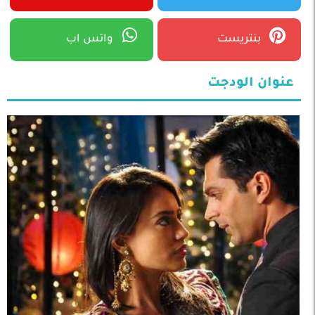
بنتريست
واتس اب
عنوان الودجت