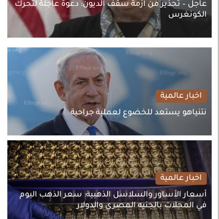
عاجل – تحذير من أزمة سقف الديون: دعوة عاجلة لتحرك
الكونغرس
اخبار عالمية
نتنياهو يستعد للخضوع لعملية جراحية
اخبار عالمية
أسعار الأساور والسلاسل الذهبية: سعر الذهب اليوم
في المحلات بالجنيه المصري والدولار