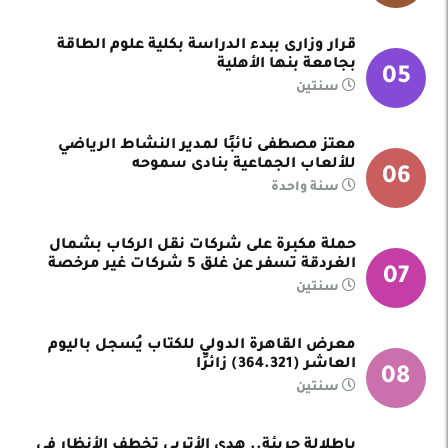
قرار وزارى ببدء الدراسة بكلية علوم الطاقة
بجامعة بنها الأهلية
05
سنتين
معتز مصطفى نائبًا لمدير النشاط الرياضي
للألعاب الجماعية بنادى سموحه
06
سنة واحدة
حملة مكبرة على شركات نقل الركاب بشمال
الغردقة تسفر عن غلق 5 شركات غير مرخصة
07
سنتين
معرض القاهرة الدولي للكتاب يُسجل باليوم
العاشر (364.321) زائرًا
08
سنتين
بإطلالة جريئة.. هدى الأتربي تخطف الأنظار في